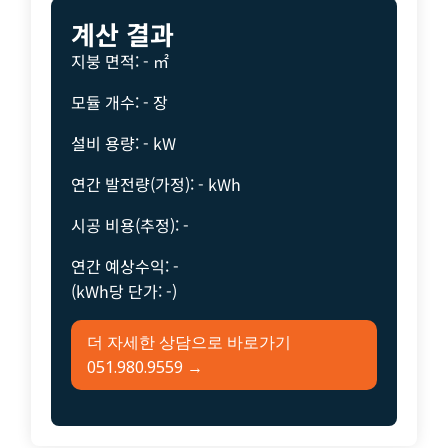
계산 결과
지붕 면적:
-
㎡
모듈 개수:
-
장
설비 용량:
-
kW
연간 발전량(가정):
-
kWh
시공 비용(추정):
-
연간 예상수익:
-
(kWh당 단가:
-
)
더 자세한 상담으로 바로가기
051.980.9559 →